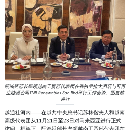
阮鸿延部长率领越南工贸部代表团在香格里拉大酒店与可再
生能源公司TNB Renewables Sdn Bhd举行工作会谈。图自越
通社
越通社河内——在越共中央总书记苏林偕夫人和越南
高级代表团从11月21日至23日对马来西亚进行正式
访问。框架下，阮鸿延部长率领越南工贸部代表团在