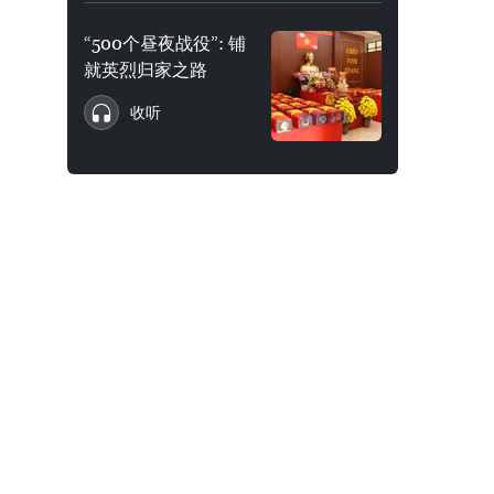
“500个昼夜战役”: 铺
就英烈归家之路
收听