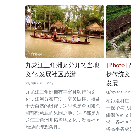
九龙江三角洲充分开拓当地
文化 发展社区旅游
扬传统文
发展
21/09/2024 06:55
九龙江三角洲拥有丰富且独特的文
15/07/2024 01:
化，江河分布广泛，交叉纵横。得益
在边境村庄
于大自然的恩赐，这里也是全国粮仓
于保护与弘
和郁郁葱葱的果园之地。这些都是九
倮倮族的文
龙江三角洲开拓当地文化，发展社区
求，各社区
旅游的理想条件。
将高平省成