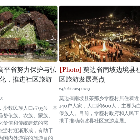
高平省努力保护与弘
奠边省南坡边境县
化，推进社区旅游
区旅游发展亮点
24/06/2024 01:13
奠边省南坡县茶那乡拿麆村居住着近
15
140户人家，人口约600人，主要为
，少数民族人口占95%，基
傣族人。目前，拿麆村政府和人民正
扬岱依族、农族、蒙族、
携手推动南坡县社区旅游发展。
化价值和传统建筑的需
旅游村逐渐形成，有助于
为国内外游客的旅游目的