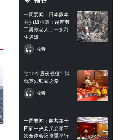
播客
一周要闻：日本熊本
县7.1级强震：越南劳
工勇救老人，一实习
生遇难
收听
“500个昼夜战役”: 铺
就英烈归家之路
收听
一周要闻：越共第十
四届中央委员会第三
东
次全体会议隆重举行