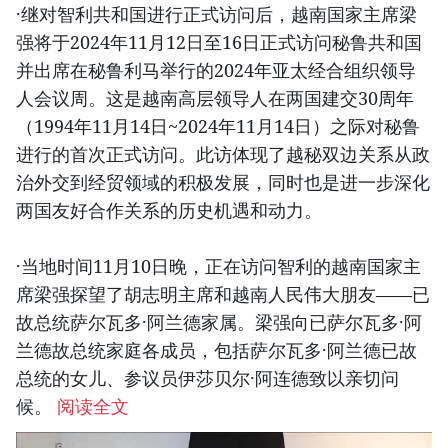
·继对智利共和国进行正式访问后，越南国家主席梁
强将于2024年11月12日至16日正式访问秘鲁共和国
并出席在秘鲁利马举行的2024年亚太经合组织领导
人会议周。这是越南高层领导人在两国建交30周年
（1994年11月14日~2024年11月14日）之际对秘鲁
进行的首次正式访问。此访体现了越秘双边关系从政
治外交到经贸领域的积极发展，同时也是进一步深化
两国友好合作关系的历史机遇和动力。
·当地时间11月10日晚，正在访问智利的越南国家主
席梁强探望了胡志明主席和越南人民伟大朋友——已
故总统萨尔瓦多·阿兰德家属。梁强向已萨尔瓦多·阿
兰德故总统家庭各成员，包括萨尔瓦多·阿兰德已故
总统的女儿、参议员伊莎贝尔·阿连德致以亲切问
候。
阅读全文