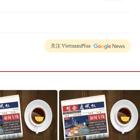
关注 VietnamPlus