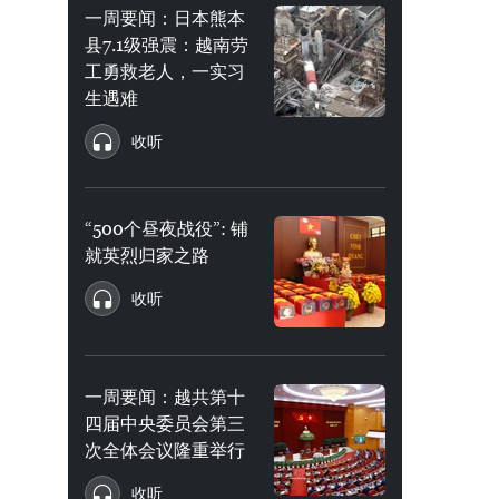
一周要闻：日本熊本
县7.1级强震：越南劳
工勇救老人，一实习
生遇难
收听
“500个昼夜战役”: 铺
就英烈归家之路
收听
一周要闻：越共第十
四届中央委员会第三
次全体会议隆重举行
收听