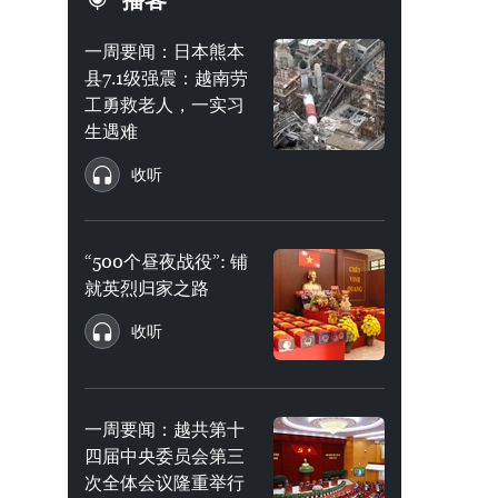
播客
一周要闻：日本熊本
县7.1级强震：越南劳
工勇救老人，一实习
生遇难
收听
“500个昼夜战役”: 铺
就英烈归家之路
收听
一周要闻：越共第十
四届中央委员会第三
次全体会议隆重举行