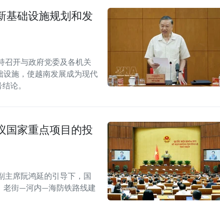
新基础设施规划和发
持召开与政府党委及各机关
础设施，使越南发展成为现代
W号结论。
议国家重点项目的投
副主席阮鸿延的引导下，国
；老街—河内—海防铁路线建