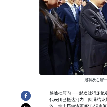
范明政总理
越通社河内 ——越通社特派记
代表团已抵达河内，圆满结束
议、第十届伊洛瓦底江-湄南河