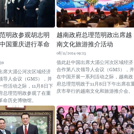
范明政参观胡志明
越南政府总理范明政出席越
中国重庆进行革命
南文化旅游推介活动
08/11/2024 09:25
值此赴中国出席大湄公河次区域经济
:39
合作第八次领导人会议（GMS），
出席大湄公河次区域经济
在中国开展一系列活动之际，越南政
领导人会议（GMS），并
府总理范明政于11月8日下午出席在
一些活动之际，11月8日下
庆市举行的越南文化和旅游推介会。
府总理范明政参观了在重
革命历史博物馆。