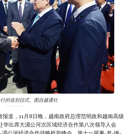
一行的送别仪式。图自越通社
者报道，11月8日晚，越南政府总理范明政和越南高级
赴华出席大湄公河次区域经济合作第八次领导人会
-湄公河经济合作战略框架峰会、第十一届柬-老-缅-