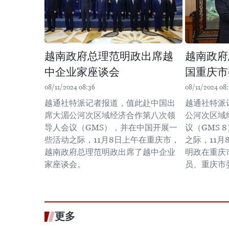
越南政府总理范明政出席越
越南政府
中企业家座谈会
国重庆市
08/11/2024 08:36
08/11/2024 08
越通社特派记者报道，值此赴中国出
越通社特派
席大湄公河次区域经济合作第八次领
公河次区域
导人会议（GMS），并在中国开展一
议（GMS 
些活动之际，11月8日上午在重庆市，
之际，11
越南政府总理范明政出席了越中企业
明政在重庆
家座谈会。
员、重庆市
更多