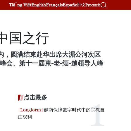
Tiếng Việt
English
Français
Español
Русский
中文
中国之行
河内，圆满结束赴华出席大湄公河次区
峰会、第十一届柬-老-缅-越领导人峰
点击最多
越南保障数字时代中的宗教自
由权利