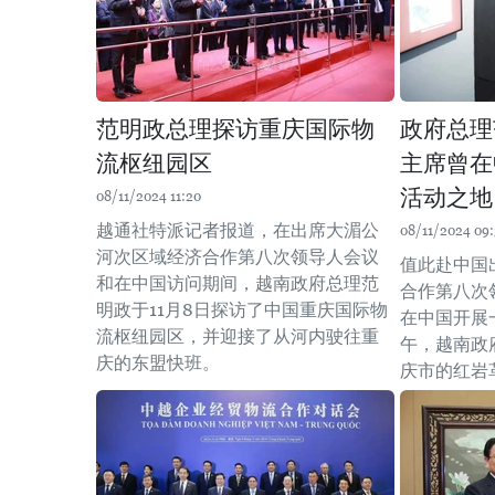
范明政总理探访重庆国际物
政府总理
流枢纽园区
主席曾在
活动之地
08/11/2024 11:20
越通社特派记者报道，在出席大湄公
08/11/2024 09
河次区域经济合作第八次领导人会议
值此赴中国
和在中国访问期间，越南政府总理范
合作第八次
明政于11月8日探访了中国重庆国际物
在中国开展
流枢纽园区，并迎接了从河内驶往重
午，越南政
庆的东盟快班。
庆市的红岩