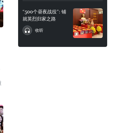
“500个昼夜战役”: 铺
就英烈归家之路
收听
并
重