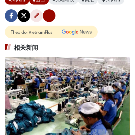
Theo dõi VietnamPlus
相关新闻