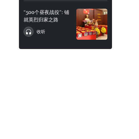
“500个昼夜战役”: 铺
就英烈归家之路
收听