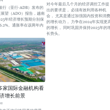
24
对今年最后几个月的经济调控工作提
银行（亚行-ADB）发布的
出的要求是， 必须有效利用各种机
展展望（ADO）报告，越南
会， 尤其是通过加强国内投资和消
2025年经济增长预期分别保
的增长动力， 力争在2024年实现更
和6.2%。通胀率在该两年内
的增长， 同时巩固并保持2025年的
长势头。
多家国际金融机构看
济增长前景
02