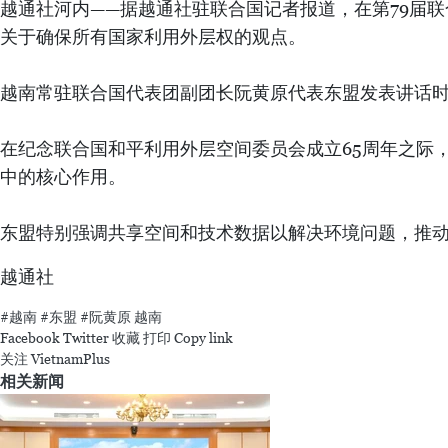
越通社河内——据越通社驻联合国记者报道，在第79届联
关于确保所有国家利用外层权的观点。
越南常驻联合国代表团副团长阮黄原代表东盟发表讲话
在纪念联合国和平利用外层空间委员会成立65周年之际
中的核心作用。
东盟特别强调共享空间和技术数据以解决环境问题，推
越通社
#越南
#东盟
#阮黄原
越南
Facebook
Twitter
收藏
打印
Copy link
关注 VietnamPlus
相关新闻