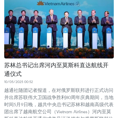
苏林总书记出席河内至莫斯科直达航线开
通仪式
10/05/2025 00:52
越通社随团记者报道，在对俄罗斯联邦进行正式访问
并出席苏联伟大卫国战争胜利80周年庆典期间，当地
时间5月9日晚，越共中央总书记苏林和越南高级代表
团出席了越南航空公司（Vietnam Airlines）河内至莫