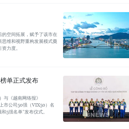
后的空间拓展，赋予了该市在
新思维和视野重构发展模式奠
引资力度。
强榜单正式发布
rt）与《越南网络报》
效上市公司50强（VIX50）名
强和5强名单”发布仪式。