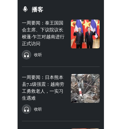
播客
一周要闻：泰王国国
会主席、下议院议长
梭蓬·乍兰对越南进行
正式访问
收听
一周要闻：日本熊本
县7.1级强震：越南劳
工勇救老人，一实习
生遇难
收听