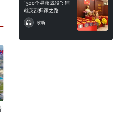
“500个昼夜战役”: 铺
就英烈归家之路
收听
看