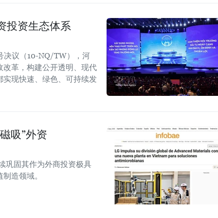
资投资生态体系
议（10-NQ/TW），河
政改革，构建公开透明、现代
都实现快速、绿色、可持续发
磁吸”外资
越南继续巩固其作为外商投资极具
值制造领域。