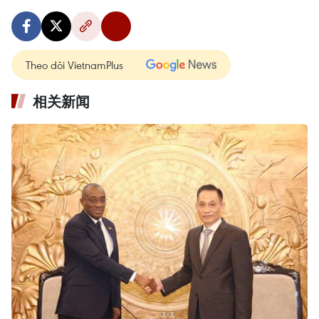
Theo dõi VietnamPlus
相关新闻