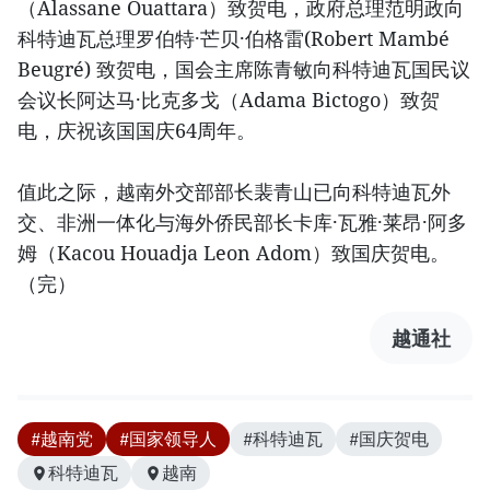
（Alassane Ouattara）致贺电，政府总理范明政向
科特迪瓦总理罗伯特·芒贝·伯格雷(Robert Mambé
Beugré) 致贺电，国会主席陈青敏向科特迪瓦国民议
会议长阿达马·比克多戈（Adama Bictogo）致贺
电，庆祝该国国庆64周年。
值此之际，越南外交部部长裴青山已向科特迪瓦外
交、非洲一体化与海外侨民部长卡库·瓦雅·莱昂·阿多
姆（Kacou Houadja Leon Adom）致国庆贺电。
（完）
越通社
#越南党
#国家领导人
#科特迪瓦
#国庆贺电
科特迪瓦
越南