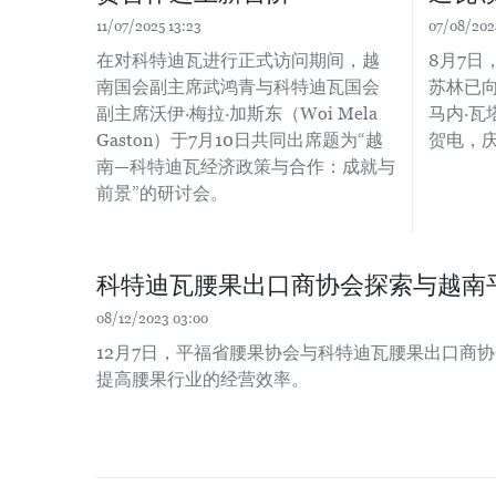
11/07/2025 13:23
07/08/202
在对科特迪瓦进行正式访问期间，越
8月7日
南国会副主席武鸿青与科特迪瓦国会
苏林已
副主席沃伊·梅拉·加斯东（Woi Mela
马内·瓦塔拉
Gaston）于7月10日共同出席题为“越
贺电，庆
南—科特迪瓦经济政策与合作：成就与
前景”的研讨会。
科特迪瓦腰果出口商协会探索与越南
08/12/2023 03:00
12月7日，平福省腰果协会与科特迪瓦腰果出口商
提高腰果行业的经营效率。