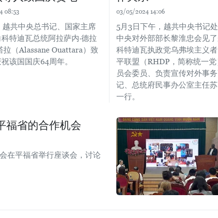
4 08:53
03/05/2024 14:06
，越共中央总书记、国家主席
5月3日下午，越共中央书记
向科特迪瓦总统阿拉萨内·德拉
中央对外部部长黎淮忠会见了
（Alassane Ouattara）致
科特迪瓦执政党乌弗埃主义者
祝该国国庆64周年。
平联盟（RHDP，简称统一
员会委员、负责宣传对外事务
记、总统府民事办公室主任苏
一行。
平福省的合作机会
协会在平福省举行座谈会，讨论