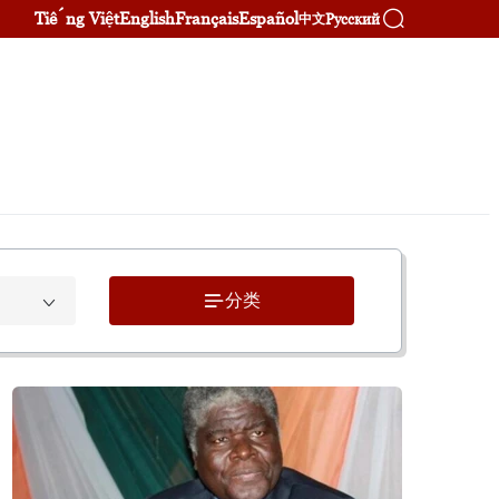
Tiếng Việt
English
Français
Español
Русский
中文
分类