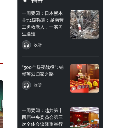
播客
一周要闻：日本熊本
县7.1级强震：越南劳
工勇救老人，一实习
生遇难
收听
“500个昼夜战役”: 铺
就英烈归家之路
收听
一周要闻：越共第十
四届中央委员会第三
次全体会议隆重举行