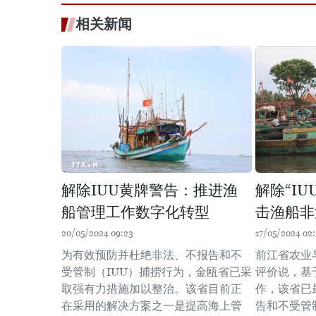
相关新闻
解除IUU黄牌警告：推进渔
解除“I
船管理工作数字化转型
击渔船非
20/05/2024 09:23
17/05/2024 02
为有效预防并杜绝非法、不报告和不
前江省农业
受管制（IUU）捕捞行为，金瓯省已采
评价说，基
取强有力措施加以整治。该省目前正
作，该省已
在采用的解决方案之一是提高海上管
告和不受管制的