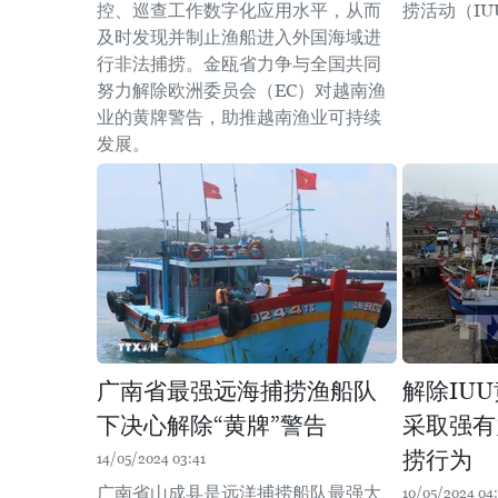
控、巡查工作数字化应用水平，从而
捞活动（I
及时发现并制止渔船进入外国海域进
行非法捕捞。金瓯省力争与全国共同
努力解除欧洲委员会（EC）对越南渔
业的黄牌警告，助推越南渔业可持续
发展。
广南省最强远海捕捞渔船队
解除IU
下决心解除“黄牌”警告
采取强有
捞行为
14/05/2024 03:41
广南省山成县是远洋捕捞船队最强大
10/05/2024 04