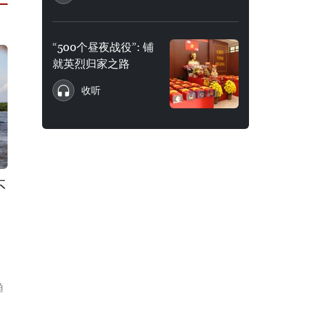
“500个昼夜战役”: 铺
就英烈归家之路
收听
不
渔