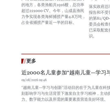
的地方，各类渔船共1916艘，总功率
落实政府总
超过221000 CV。今年，山成县渔民
报告和不受
力争实现各类海鲜捕捞产量4.8万吨，
的第81/Q
占全省捕捞产量近一半的目标。
委员会检查
已采取配套
识。
更多
近2000名儿童参加“越南儿童—学习
09/08/2026 09:46
“越南儿童—学习与创新”活动目的在于为儿童在科
刻影响学习与生活背景下激发自主学习精神，主动
力、数字能力以及所需的重要素质营造良好环境。