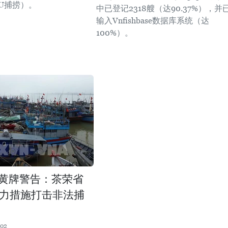
UU捕捞）。
中已登记2318艘（达90.37%），并
输入Vnfishbase数据库系统（达
100%）。
U黄牌警告：茶荣省
力措施打击非法捕
:02