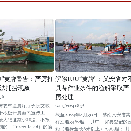
UU”黄牌警告：严厉打
解除IUU“黄牌”：乂安省对
法捕捞现象
具备作业条件的渔船采取严
厉处理
:36
与农村发展厅厅长阮文敏
14/05/2024 08:36
于积极开展渔民宣传工
截至2024年4月30日，越南乂安省共
最大限度减少非法、不报
有渔船3462艘。 其中，需要登记的
（Unregulated）的捕
船（船身全长6米以上）2565艘； 其