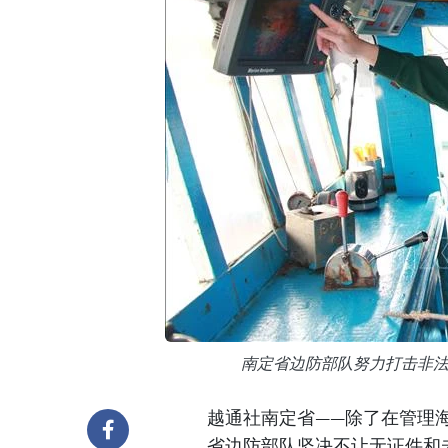
南定省边防部队努力打击非
越通社南定省——除了在管理
省边防部队坚决不让无证件和