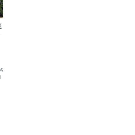
速
于
路
间