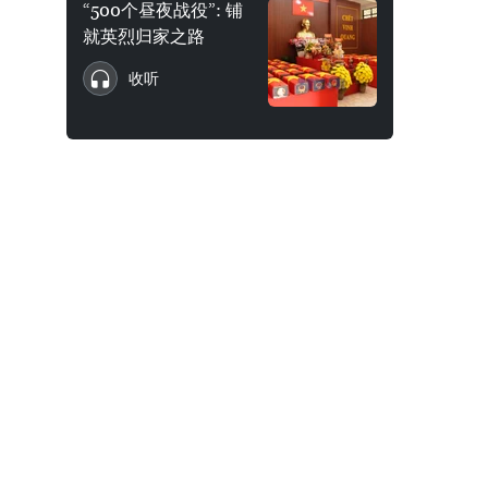
“500个昼夜战役”: 铺
就英烈归家之路
收听