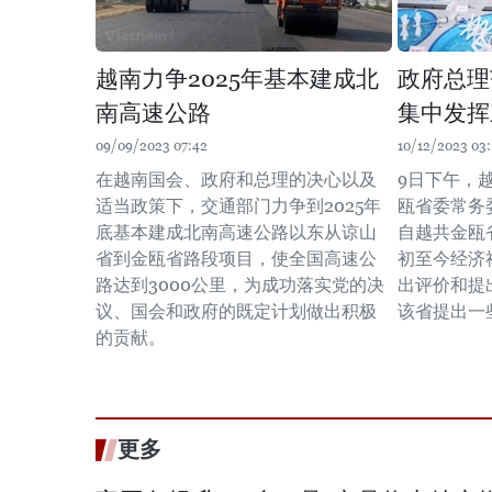
越南力争2025年基本建成北
政府总理
南高速公路
集中发挥
09/09/2023 07:42
10/12/2023 03:
在越南国会、政府和总理的决心以及
9日下午，
适当政策下，交通部门力争到2025年
瓯省委常务
底基本建成北南高速公路以东从谅山
自越共金瓯
省到金瓯省路段项目，使全国高速公
初至今经济
路达到3000公里，为成功落实党的决
出评价和提
议、国会和政府的既定计划做出积极
该省提出一
的贡献。
更多