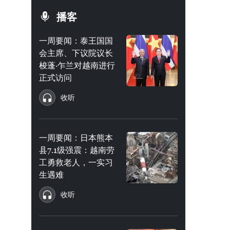
播客
一周要闻：泰王国国
会主席、下议院议长
梭蓬·乍兰对越南进行
正式访问
收听
一周要闻：日本熊本
县7.1级强震：越南劳
工勇救老人，一实习
生遇难
收听