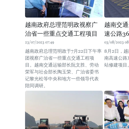
越南政府总理范明政视察广
越南交通
治省一些重点交通工程项目
速公路3
23/07/2023 07:49
03/08/2023 08
越南政府总理范明政于7月22日下午率
8月2日，
团视察广治省一些重点交通工程项
南高速公路
目。越南交通运输部长阮文胜、劳动
站修建项目
荣军与社会部长陶玉荣、广治省委书
记黎光松等中央和地方一些领导代表
陪同调研。