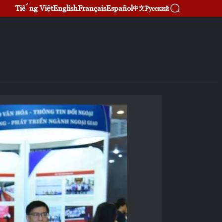
Tiếng Việt
English
Français
Español
Русский
中文