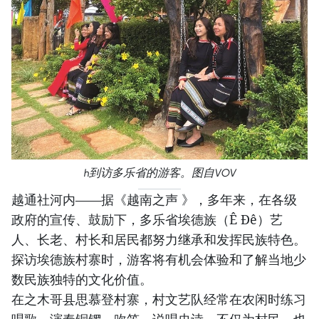
h到访多乐省的游客。图自VOV
越通社河内——据《越南之声 》，多年来，在各级
政府的宣传、鼓励下，多乐省埃德族（Ê Đê）艺
人、长老、村长和居民都努力继承和发挥民族特色。
探访埃德族村寨时，游客将有机会体验和了解当地少
数民族独特的文化价值。
在之木哥县思慕登村寨，村文艺队经常在农闲时练习