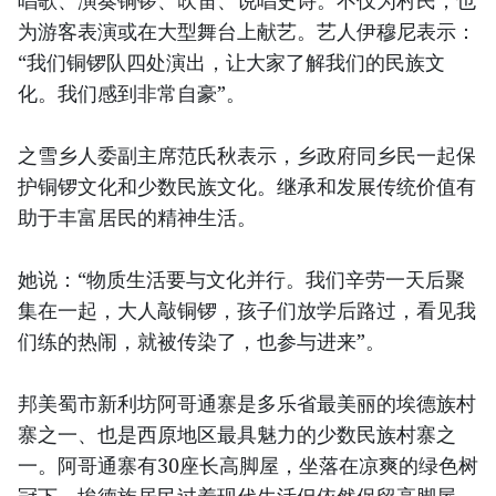
唱歌、演奏铜锣、吹笛、说唱史诗。不仅为村民，也
为游客表演或在大型舞台上献艺。艺人伊穆尼表示：
“我们铜锣队四处演出，让大家了解我们的民族文
化。我们感到非常自豪”。
之雪乡人委副主席范氏秋表示，乡政府同乡民一起保
护铜锣文化和少数民族文化。继承和发展传统价值有
助于丰富居民的精神生活。
她说：“物质生活要与文化并行。我们辛劳一天后聚
集在一起，大人敲铜锣，孩子们放学后路过，看见我
们练的热闹，就被传染了，也参与进来”。
邦美蜀市新利坊阿哥通寨是多乐省最美丽的埃德族村
寨之一、也是西原地区最具魅力的少数民族村寨之
一。阿哥通寨有30座长高脚屋，坐落在凉爽的绿色树