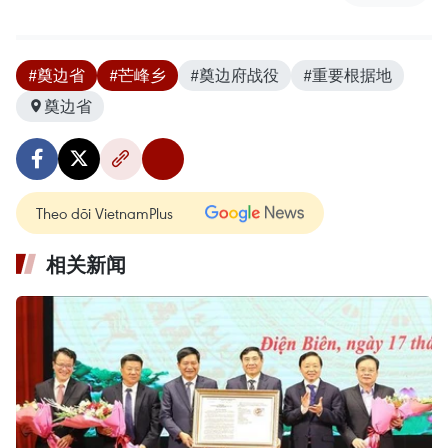
#奠边省
#芒峰乡
#奠边府战役
#重要根据地
奠边省
Theo dõi VietnamPlus
相关新闻