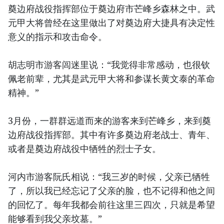
奠边府战役指挥部位于奠边府市芒峰乡森林之中。武
元甲大将曾经在这里做出了对奠边府大捷具有决定性
意义的指示和攻击命令。
胡志明市游客闾迷里说：“我觉得非常感动，也很钦
佩老前辈，尤其是武元甲大将和参谋长黄文泰的革命
精神。”
3月份，一群群远道而来的游客来到芒峰乡，来到奠
边府战役指挥部。其中有许多奠边府老战士、青年、
或者是奠边府战役中牺牲的烈士子女。
河内市游客阮氏相说：“我三岁的时候，父亲已牺牲
了，所以我已经忘记了父亲的脸，也不记得和他之间
的回忆了。每年我都会前往这里三四次，只就是希望
能够看到我父亲坟墓。”