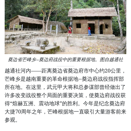
奠边省芒峰乡—奠边府战役中的重要根据地。图自越通社
越通社河内——距离奠边省奠边府市中心约20公里，
芒峰乡是越南重要的革命根据地--奠边府战役指挥部
所在地。在这里，武元甲大将和总参谋部曾经做出了
许多改变战役整个局面的重要决策，使奠边府战役获
得“煊赫五洲、震动地球”的胜利。今年是纪念奠边府
大捷70周年之年，芒峰根据地一直吸引大量游客前来
参观。