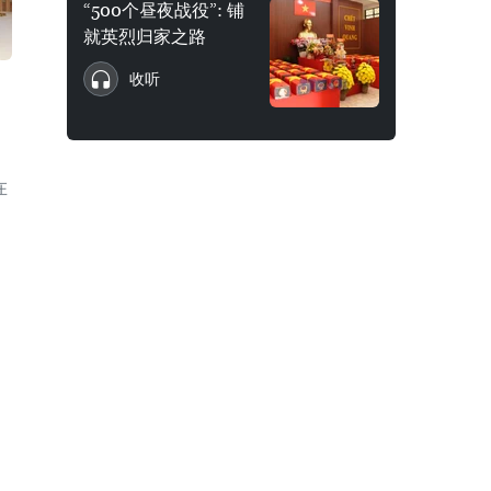
“500个昼夜战役”: 铺
就英烈归家之路
收听
在
）