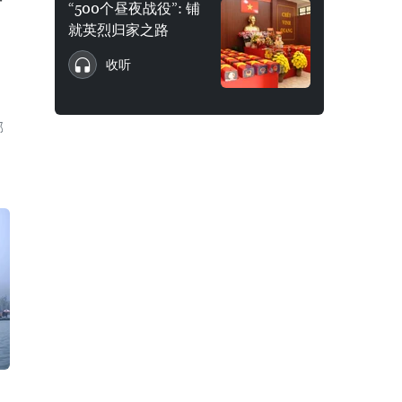
产
“500个昼夜战役”: 铺
就英烈归家之路
收听
郁