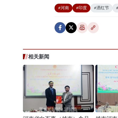
#河南
#印度
#洒红节
相关新闻