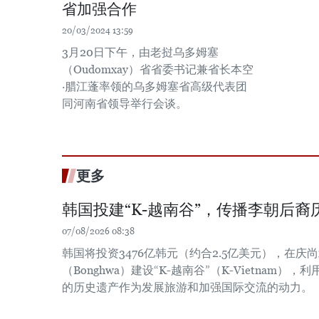
省加强合作
20/03/2024 13:59
3月20日下午，由老挝乌多姆塞
（Oudomxay）省省委书记兼省长本空
·腊江蓬率领的乌多姆塞省高级代表团
同河南省领导举行会谈。
更多
韩国投建“K-越南谷”，传播李朝后裔
07/08/2026 08:38
韩国将投资3476亿韩元（约合2.5亿美元），在庆尚北
（Bonghwa）建设“K-越南谷”（K-Vietnam
的历史遗产作为发展旅游和加强国际交流的动力。