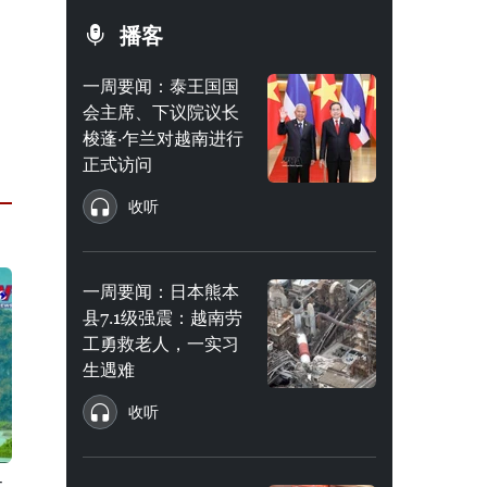
播客
一周要闻：泰王国国
会主席、下议院议长
梭蓬·乍兰对越南进行
正式访问
收听
一周要闻：日本熊本
县7.1级强震：越南劳
工勇救老人，一实习
生遇难
收听