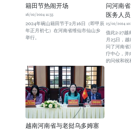
籍田节热闹开场
问河南省
医务人员
16/02/2024 11:55
2024年碗山籍田节于2月16日（即甲辰
25/02/2024 10:
年正月初七）在河南省维仙市仙山乡
值此2·27
举行。
月25日，
问了河南省
疗中心，并
的问候和祝
越南河南省与老挝乌多姆塞