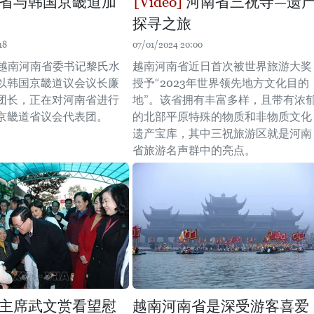
省与韩国京畿道加
河南省三祝寺—遗
探寻之旅
18
07/01/2024 20:00
，越南河南省委书记黎氏水
越南河南省近日首次被世界旅游大奖
以韩国京畿道议会议长廉
授予“2023年世界领先地方文化目的
团长，正在对河南省进行
地”。该省拥有丰富多样，且带有浓
京畿道省议会代表团。
的北部平原特殊的物质和非物质文化
遗产宝库，其中三祝旅游区就是河南
省旅游名声群中的亮点。
主席武文赏看望慰
越南河南省是深受游客喜爱