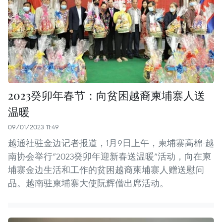
2023癸卯年春节：向贫困越裔柬埔寨人送
温暖
09/01/2023 11:49
越通社驻金边记者报道，1月9日上午，柬埔寨高棉-越
南协会举行“2023癸卯年迎新春送温暖”活动，向在柬
埔寨金边生活和工作的贫困越裔柬埔寨人赠送慰问
品。越南驻柬埔寨大使阮辉僧出席活动。