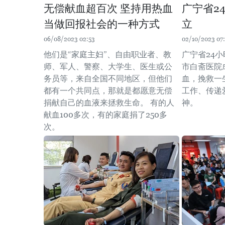
无偿献血超百次 坚持用热血
广宁省2
当做回报社会的一种方式
立
06/08/2023 02:53
02/10/2023 07
他们是“家庭主妇”、自由职业者、教
广宁省24
师、军人、警察、大学生、医生或公
市白斋医院
务员等，来自全国不同地区，但他们
血，挽救一
都有一个共同点，那就是都愿意无偿
工作、传递
捐献自己的血液来拯救生命。 有的人
神。
献血100多次，有的家庭捐了250多
次。