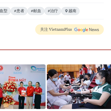
见血型
#患者
#献血
#治疗
越南
关注 VietnamPlus