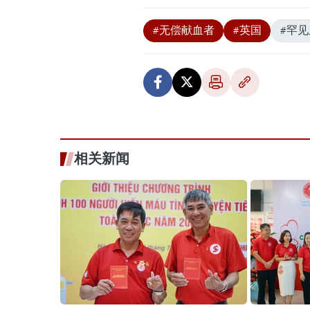
#无偿献血者
#英国
#罕
相关新闻