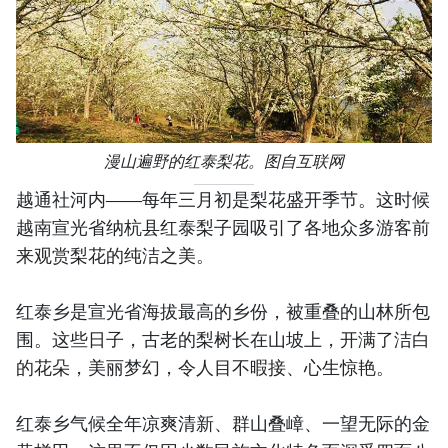
漫山遍野的红泰梨花。图自互联网
越通社河内——每年三月初是梨花盛开季节。这时候
越南宣光省纳杭县红泰梨子园吸引了各地众多游客前
来观赏梨花的纯洁之美。
红泰乡是宣光省海拔最高的乡份，被重叠的山林所包
围。这些日子，古老的梨树长在山坡上，开满了洁白
的花朵，美丽梦幻，令人目不暇接、心生惊艳。
红泰乡气候全年凉爽清新、群山叠嶂、一望无际的金