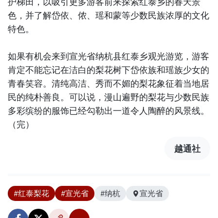
护梯田，以吸引更多游客前来探索红泰乡的春天景
色，并了解岱依、侬、瑶和蒙等少数民族浓厚的文化
特色。
如果有机会来到宣光省纳杭县红泰乡观光游览，游客
肯定不能忘记在洁白的梨花树下岱依族和瑶族少女的
青春笑容。清纯高洁、秀而不媚的梨花象征着当地居
民的纯朴善良。可以说，漫山遍野的梨花与少数民族
多彩缤纷的服饰已经勾勒出一道令人陶醉的风景线。
（完）
越通社
#红泰梨花
#宣光省
#纳杭
宣光省