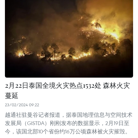
2月22日泰国全境火灾热点1532处 森林火灾
蔓延
23/02/2024 09:22
越通社驻曼谷记者报道，据泰国地理信息与空间技术
发展局（GISTDA）刚刚发布的数据显示，2月19日至
今，该国北部10个省份约16万公顷森林被火灾摧毁。