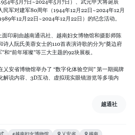
954年5月7日~2024年5月7日）、武元甲大将诞辰
南人民军对建军80周年（1944年12月22日~2024年12月
989年12月22日~2024年12月22日）的纪念活动。
示上面印刷由越南通讯社、越南妇女博物馆和摄影师陈
诗人阮氏美蓉女士的110首表演诗歌的分为“奠边府
”和“前年璀璨”等三大主题的92块展板。
乂安省博物馆举办了 “数字化体验空间” 第一期揭牌
化解说内容、3D互动、虚拟现实眼镜游览等多项内
越通社
式
#越南妇女博物馆
乂安省
越南