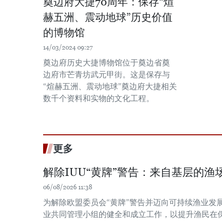
奠边府大捷70周年：保存“煊
赫五洲、震动地球”历史价值
的博物馆
14/03/2024 09:27
奠边府历史大捷博物馆位于奠边省奠
边府市芒青坊武元甲街。这是保存与
“煊赫五洲、震动地球”奠边府大捷相关
数千个资料和实物的文化工程。
更多
解除IUU“黄牌”警告：来自基层的渔场
06/08/2026 11:38
为解除欧盟委员会“黄牌”警告并迈向可持续渔业发
业共同管理小组的健全和成立工作，以提升渔民在