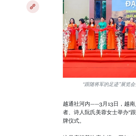
“跟随将军的足迹”展览会
越通社河内——3月13日，越
者、诗人阮氏美蓉女士举办“跟
牌仪式。