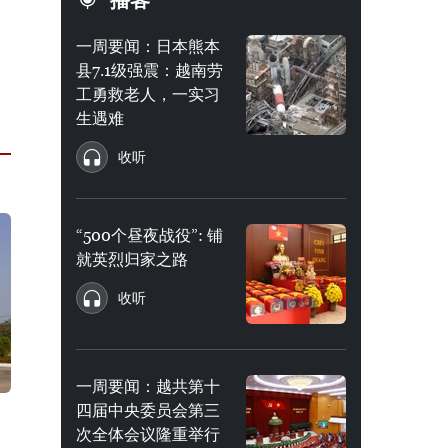
播客
一周要闻：日本熊本
县7.1级强震：越南劳
工勇救老人，一实习
生遇难
收听
“500个昼夜战役”: 铺
就英烈归家之路
收听
一周要闻：越共第十
四届中央委员会第三
次全体会议隆重举行