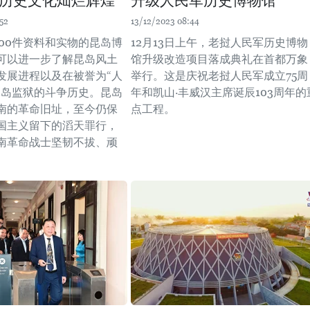
历史文化灿烂辉煌
升级人民军历史博物馆
52
13/12/2023 08:44
000件资料和实物的昆岛博
12月13日上午，老挝人民军历史博物
可以进一步了解昆岛风土
馆升级改造项目落成典礼在首都万象
发展进程以及在被誉为“人
举行。这是庆祝老挝人民军成立75周
昆岛监狱的斗争历史。昆岛
年和凯山·丰威汉主席诞辰103周年的
南的革命旧址，至今仍保
点工程。
国主义留下的滔天罪行，
南革命战士坚韧不拔、顽
。