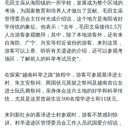
毛田文庙从海阳镇的一所学校，发展成为整个区域的
考场，为国家教育和培养人才做出了贡献。毛田文庙
管理委员会主任何光成介绍说，这个地方是海阳省好
学传统的象征。他表示：“去年，毛田文庙接待2.5万
人次游客参观瞻拜；其中，除了本地游客外，还有来
自海防、广宁、兴安等邻近省份的游客。来到这里，
游客可以上香、听听有关遗迹的介绍，还可以参观考
场区，了解前人的科举考试历史”。
在探索“越南科举之路”旅程中，游客可参观慕泽进士
村、朱文安祭祠、两国状元莫挺之祭祠及越南首位女
进士阮氏裔祭祠，亲身体会这片土地的好学和科举传
统，尤其是这里曾诞生近500名儒学进士和11状元。
来到新红乡的慕泽进士村参观时，游客不禁感到惊
讶。村亭遗迹区管理委员会工作人员武国爱介绍说，