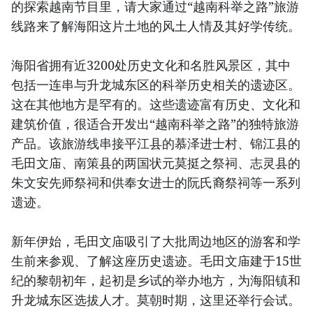
的探索越南节目里，请大家通过“越南科举之路”旅游
线路来了解海阳这片土地的风土人情及其好学传统。
海阳省拥有近3200处历史文化和名胜风景区，其中
包括一连串与升龙城东区的科举历史相关的遗迹区。
这在其他地方是罕有的。这些遗迹富有历史、文化和
建筑价值，很适合开发出“越南科举之路”的独特旅游
产品。该旅游线串接平江县的慕泽进士村、锦江县的
毛田文庙、南策县的两国状元莫挺之祭祠、志灵县的
朱文安先师祭祠和供奉女进士的阮氏裔祭祠等一系列
遗迹。
新年伊始，毛田文庙吸引了大批周边地区的游客和学
生前来参观、了解这座历史遗迹。毛田文庙建于15世
纪的黎朝初年，起初是乡试的举办地方，为海阳镇和
升龙城东区选拔人才。莫朝时期，这里还举行会试。