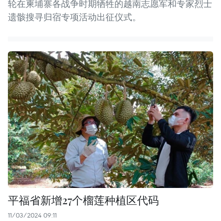
轮在柬埔寨各战争时期牺牲的越南志愿军和专家烈士
遗骸搜寻归宿专项活动出征仪式。
平福省新增27个榴莲种植区代码
11/03/2024 09:11