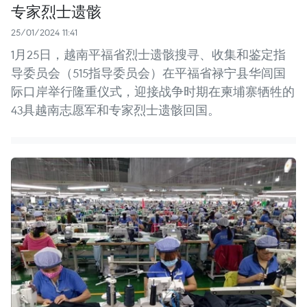
专家烈士遗骸
25/01/2024 11:41
1月25日，越南平福省烈士遗骸搜寻、收集和鉴定指
导委员会（515指导委员会）在平福省禄宁县华闾国
际口岸举行隆重仪式，迎接战争时期在柬埔寨牺牲的
43具越南志愿军和专家烈士遗骸回国。