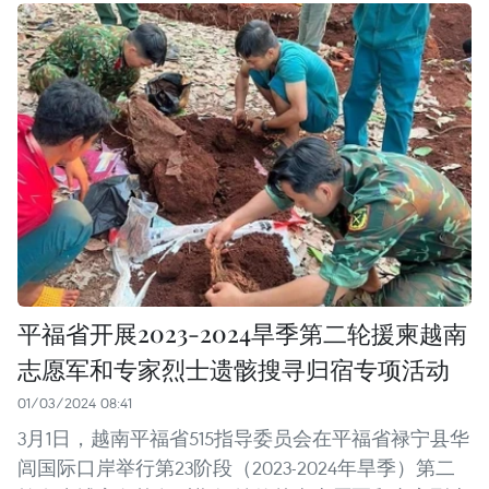
平福省开展2023-2024旱季第二轮援柬越南
志愿军和专家烈士遗骸搜寻归宿专项活动
01/03/2024 08:41
3月1日，越南平福省515指导委员会在平福省禄宁县华
闾国际口岸举行第23阶段（2023-2024年旱季）第二