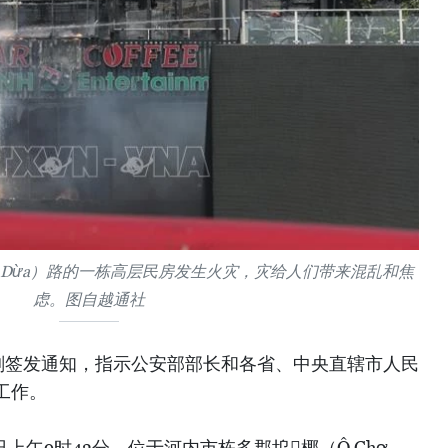
hợ Dừa）路的一栋高层民房发生火灾，灾给人们带来混乱和焦
虑。图自越通社
刚签发通知，指示公安部部长和各省、中央直辖市人民
工作。
日上午9时43分，位于河内市栋多郡坞𢄂椰（Ô Chợ