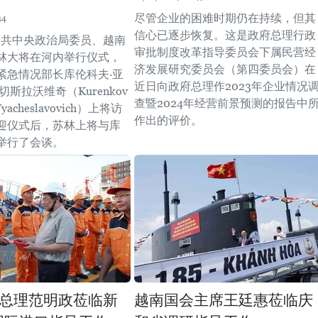
尽管企业的困难时期仍在持续，但其
14
信心已逐步恢复。这是政府总理行政
，越共中央政治局委员、越南
审批制度改革指导委员会下属民营经
林大将在河内举行仪式，
济发展研究委员会（第四委员会）在
紧急情况部长库伦科夫·亚
近日向政府总理作2023年企业情况
切斯拉沃维奇（Kurenkov
查暨2024年经营前景预测的报告中
 Vyacheslavovich）上将访
作出的评价。
迎仪式后，苏林上将与库
举行了会谈。
总理范明政莅临新
越南国会主席王廷惠莅临庆