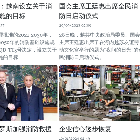
：越南设立关于消
国会主席王廷惠出席全民消
施的目标
防日启动仪式
:37
29/09/2023 02:09
批准的2021-2030年，
28日晚，越共中央政治局委员、国会
2050年的消防基础设施规
主席王廷惠出席了在河内越苏友谊劳
/QĐ-TTg号决定，设立关于
动文化宫举行的题为“夜间的日光”的
施的目标
民消防日启动仪式。
罗斯加强消防救援
企业信心逐步恢复
16/01/2024 02:49