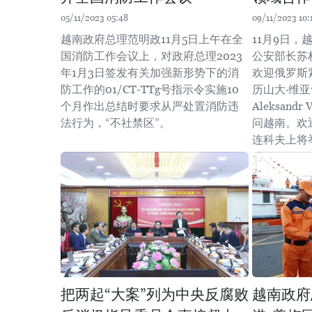
05/11/2023 05:48
09/11/2023 10:
越南政府总理范明政11月5日上午在全
11月9日
国消防工作会议上，对政府总理2023
公安部长苏
年1月3日签发有关加强新形势下的消
欢迎俄罗斯
防工作的01/CT-TTg号指示令实施10
历山大·维亚
个月作出总结时要求从严处置消防违
Aleksandr
法行为，“不社禁区”。
问越南。欢
连科夫上将
把两起“大案”列为中央反腐败
越南政府