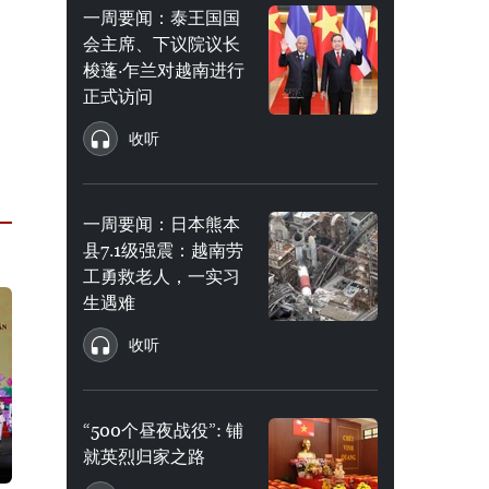
一周要闻：泰王国国
会主席、下议院议长
梭蓬·乍兰对越南进行
正式访问
收听
一周要闻：日本熊本
县7.1级强震：越南劳
工勇救老人，一实习
生遇难
收听
“500个昼夜战役”: 铺
就英烈归家之路