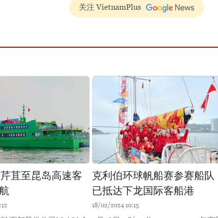
关注 VietnamPlus
起芹苴至昆岛高速客
克利伯环球帆船赛参赛船队
航
已抵达下龙国际客船港
:12
18/02/2024 10:15