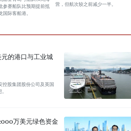
营，但航次较之前减少一半。
批参赛船队比预期提前抵
龙国际客船港。
美元的港口与工业城
安控股集团股份公司及英国
想。
000万美元绿色资金