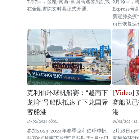
7月7日，金瓯-南游-富国高速客船航线
2月19日，梅
在金瓯省陈文时县正式开通。
Express
新冠肺炎疫
19日恢复运
克利伯环球帆船赛：“越南下
龙湾”号船队抵达了下龙国际
赛船队已
客船港
港
19/02/2024 08:01
19/02/2024 12
参加2023-2024年赛季克利伯环球帆
2月18日13
船赛的“越南下龙湾”号船队于2月19日
克利伯环球