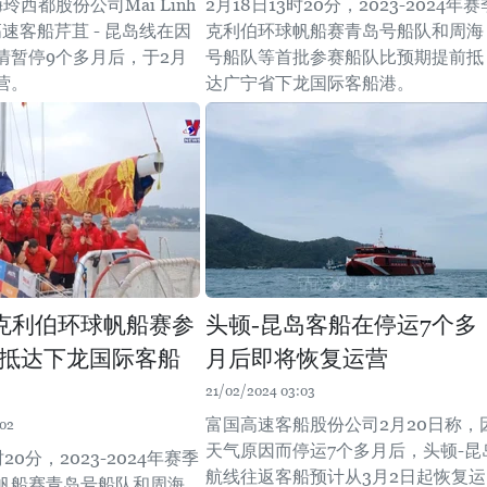
玲西都股份公司Mai Linh
2月18日13时20分，2023-2024年赛
号高速客船芹苴 - 昆岛线在因
克利伯环球帆船赛青岛号船队和周海
情暂停9个多月后，于2月
号船队等首批参赛船队比预期提前抵
营。
达广宁省下龙国际客船港。
克利伯环球帆船赛参
头顿-昆岛客船在停运7个多
抵达下龙国际客船
月后即将恢复运营
21/02/2024 03:03
富国高速客船股份公司2月20日称，
:02
天气原因而停运7个多月后，头顿-昆
时20分，2023-2024年赛季
航线往返客船预计从3月2日起恢复运
帆船赛青岛号船队和周海