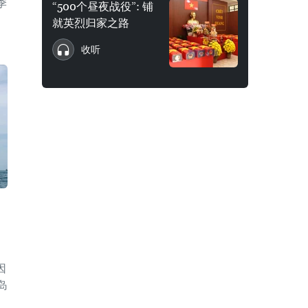
季
“500个昼夜战役”: 铺
就英烈归家之路
收听
因
岛