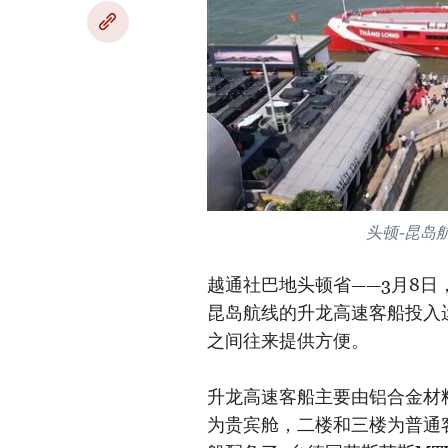
头顿-昆岛
越通社巴地头顿省——3月8
昆岛航线的升龙高速客船投入
之间往来提供方便。
升龙高速客船主要由铝合金材料制
为贵宾舱，二楼和三楼为普通客