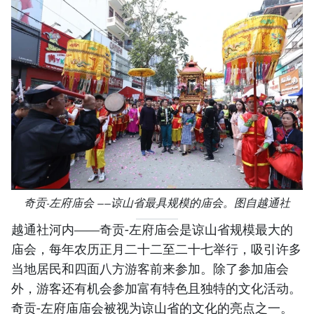
奇贡-左府庙会 ——谅山省最具规模的庙会。图自越通社
越通社河内——奇贡-左府庙会是谅山省规模最大的
庙会，每年农历正月二十二至二十七举行，吸引许多
当地居民和四面八方游客前来参加。除了参加庙会
外，游客还有机会参加富有特色且独特的文化活动。
奇贡-左府庙庙会被视为谅山省的文化的亮点之一。