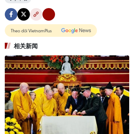
Theo dõi VietnamPlus
相关新闻