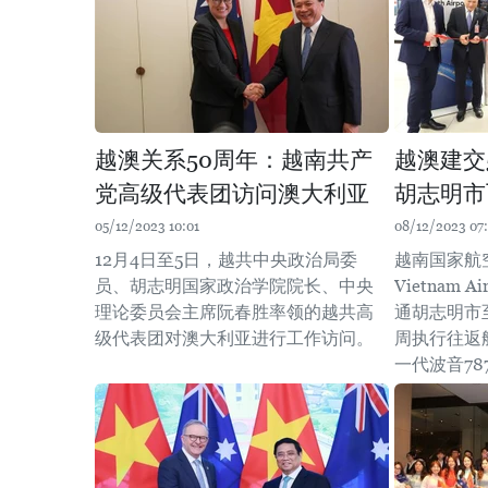
越澳关系50周年：越南共产
越澳建交
党高级代表团访问澳大利亚
胡志明市
05/12/2023 10:01
08/12/2023 07
12月4日至5日，越共中央政治局委
越南国家航
员、胡志明国家政治学院院长、中央
Vietnam 
理论委员会主席阮春胜率领的越共高
通胡志明市
级代表团对澳大利亚进行工作访问。
周执行往返
一代波音78