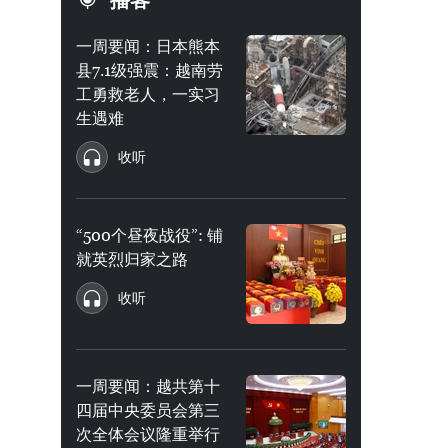
播客
一周要闻：日本熊本
县7.1级强震：越南劳
工勇救老人，一实习
生遇难
收听
“500个昼夜战役”: 铺
就英烈归家之路
收听
一周要闻：越共第十
四届中央委员会第三
次全体会议隆重举行