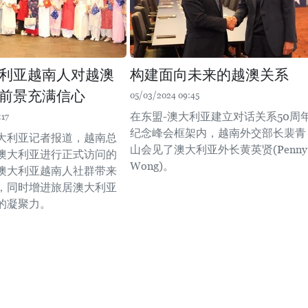
利亚越南人对越澳
构建面向未来的越澳关系
前景充满信心
05/03/2024 09:45
在东盟-澳大利亚建立对话关系50周
:17
纪念峰会框架内，越南外交部长裴青
大利亚记者报道，越南总
山会见了澳大利亚外长黄英贤(Penny
澳大利亚进行正式访问的
Wong)。
澳大利亚越南人社群带来
，同时增进旅居澳大利亚
的凝聚力。