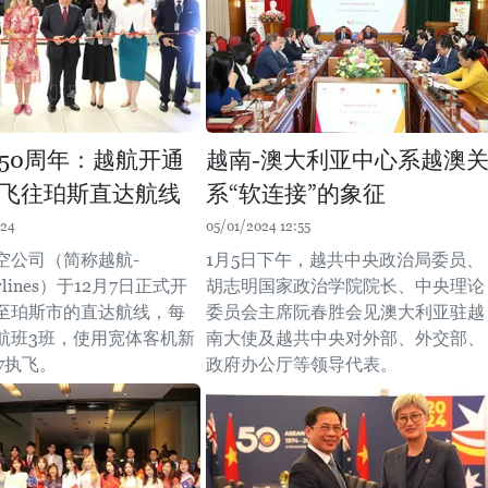
50周年：越航开通
越南-澳大利亚中心系越澳
飞往珀斯直达航线
系“软连接”的象征
:24
05/01/2024 12:55
空公司（简称越航-
1月5日下午，越共中央政治局委员、
Airlines）于12月7日正式开
胡志明国家政治学院院长、中央理论
至珀斯市的直达航线，每
委员会主席阮春胜会见澳大利亚驻越
航班3班，使用宽体客机新
南大使及越共中央对外部、外交部、
7执飞。
政府办公厅等领导代表。