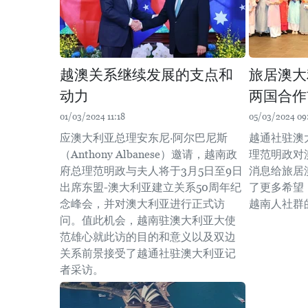
越澳关系继续发展的支点和
旅居澳大
动力
两国合作
01/03/2024 11:18
05/03/2024 09
应澳大利亚总理安东尼·阿尔巴尼斯
越通社驻澳
（Anthony Albanese）邀请，越南政
理范明政对
府总理范明政与夫人将于3月5日至9日
消息给旅居
出席东盟-澳大利亚建立关系50周年纪
了更多希望
念峰会，并对澳大利亚进行正式访
越南人社群
问。值此机会，越南驻澳大利亚大使
范雄心就此访的目的和意义以及双边
关系前景接受了越通社驻澳大利亚记
者采访。