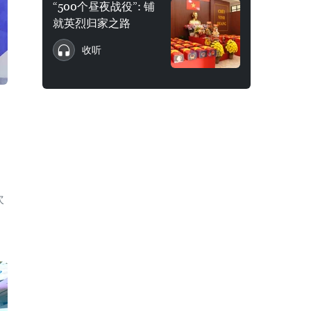
“500个昼夜战役”: 铺
就英烈归家之路
收听
次