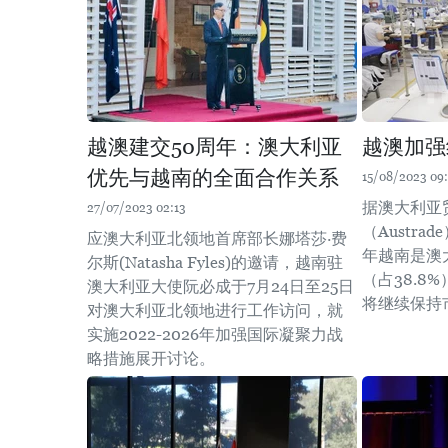
越澳建交50周年：澳大利亚
越澳加强
优先与越南的全面合作关系
15/08/2023 09:
据澳大利亚
27/07/2023 02:13
（Austra
应澳大利亚北领地首席部长娜塔莎·费
年越南是澳
尔斯(Natasha Fyles)的邀请，越南驻
（占38.8
澳大利亚大使阮必成于7月24日至25日
将继续保持
对澳大利亚北领地进行工作访问，就
实施2022-2026年加强国际凝聚力战
略措施展开讨论。