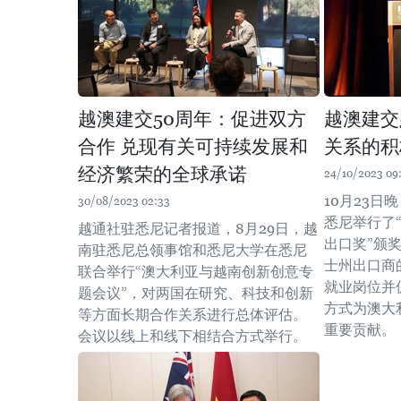
越澳建交50周年：促进双方
越澳建交
合作 兑现有关可持续发展和
关系的积
经济繁荣的全球承诺
24/10/2023 09
10月23
30/08/2023 02:33
悉尼举行了“
越通社驻悉尼记者报道，8月29日，越
出口奖”颁
南驻悉尼总领事馆和悉尼大学在悉尼
士州出口商
联合举行“澳大利亚与越南创新创意专
就业岗位并
题会议”，对两国在研究、科技和创新
方式为澳大
等方面长期合作关系进行总体评估。
重要贡献。
会议以线上和线下相结合方式举行。