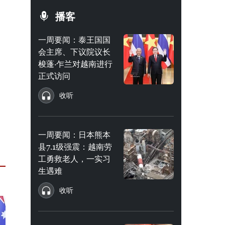
播客
一周要闻：泰王国国
会主席、下议院议长
梭蓬·乍兰对越南进行
正式访问
收听
一周要闻：日本熊本
县7.1级强震：越南劳
工勇救老人，一实习
生遇难
收听