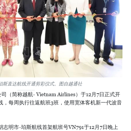
珀斯直达航线开通剪彩仪式。图自越通社
称越航- Vietnam Airlines）于12月7日正式开
线，每周执行往返航班3班，使用宽体客机新一代波音
志明市-珀斯航线首架航班号VN791于12月7日晚上