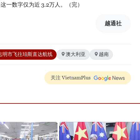
1年这一数字仅为近 3.2万人。（完）
越通社
胡志明市飞往珀斯直达航线
澳大利亚
越南
关注 VietnamPlus