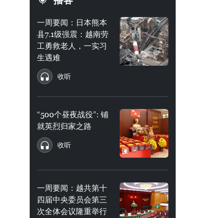
播客
一周要闻：日本熊本
县7.1级强震：越南劳
工勇救老人，一实习
生遇难
收听
“500个昼夜战役”: 铺
就英烈归家之路
收听
一周要闻：越共第十
四届中央委员会第三
次全体会议隆重举行