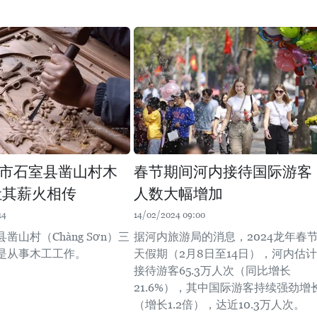
市石室县凿山村木
春节期间河内接待国际游客
让其薪火相传
人数大幅增加
14
14/02/2024 09:00
凿山村（Chàng Sơn）三
据河内旅游局的消息，2024龙年春节
是从事木工工作。
天假期（2月8日至14日），河内估计
接待游客65.3万人次（同比增长
21.6%），其中国际游客持续强劲增
（增长1.2倍），达近10.3万人次。