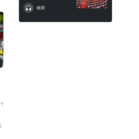
收听
7
长