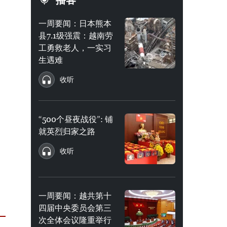
播客
一周要闻：日本熊本
县7.1级强震：越南劳
工勇救老人，一实习
生遇难
收听
“500个昼夜战役”: 铺
就英烈归家之路
收听
一周要闻：越共第十
四届中央委员会第三
次全体会议隆重举行