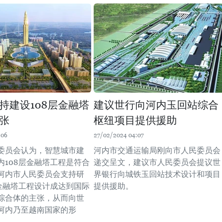
持建设108层金融塔
建议世行向河内玉回站综合
张
枢纽项目提供援助
:06
27/02/2024 04:07
委员会认为，智慧城市建
河内市交通运输局刚向市人民委员会
内108层金融塔工程是符合
递交呈文，建议市人民委员会提议世
河内市人民委员会支持研
界银行向城铁玉回站技术设计和项目
层金融塔工程设计成达到国际
提供援助。
综合体的主张，从而向世
河内乃至越南国家的形