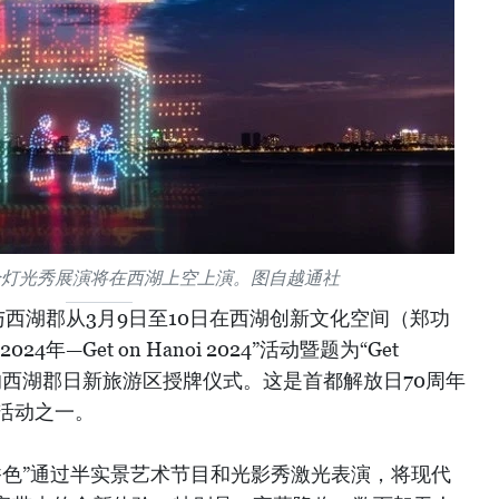
合灯光秀展演将在西湖上空上演。图自越通社
西湖郡从3月9日至10日在西湖创新文化空间（郑功
年—Get on Hanoi 2024”活动暨题为“Get
香色”的西湖郡日新旅游区授牌仪式。这是首都解放日70周年
0）的活动之一。
4——西湖香色”通过半实景艺术节目和光影秀激光表演，将现代