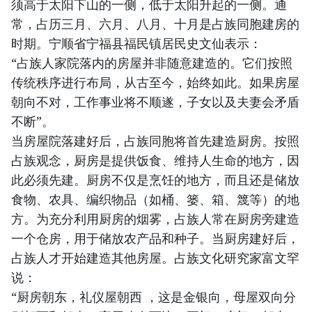
须高于太阳下山的一侧，低于太阳升起的一侧。通
常，占历三月、六月、八月、十月是占族同胞建房的
时期。宁顺省宁福县福民镇居民史文仙表示：
“占族人家院落内的房屋并非随意建造的。它们按照
传统秩序进行布局，从古至今，始终如此。如果房屋
朝向不对，工作事业将不顺遂，子女以及夫妻会矛盾
不断”。
当房屋院落建好后，占族同胞将首先建造厨房。按照
占族观念，厨房是提供饭食、维持人生命的地方，因
此必须先建。厨房不仅是烹饪的地方，而且还是储放
食物、农具、编织物品（如桶、篓、箱、篾等）的地
方。为充分利用厨房的烟雾，占族人常在厨房旁建造
一个仓房，用于储放农产品和种子。当厨房建好后，
占族人才开始建造其他房屋。占族文化研究家富文罕
说：
“厨房朝东，礼仪屋朝西 ，这是金银向，母屋双向分