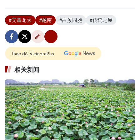
#宾童龙大
#越南
#占族同胞
#传统之屋
Theo dõi VietnamPlus
相关新闻