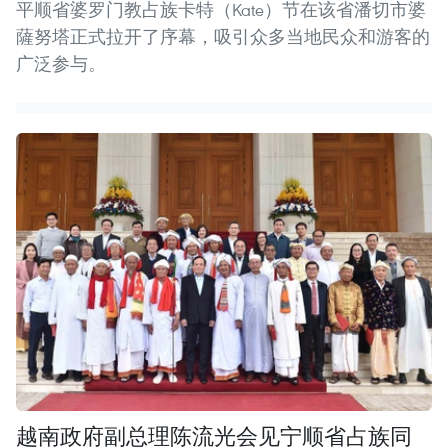
平顺省婆罗门教占族卡特（Kate）节在该省潘切市婆
薩努塔正式拉开了序幕，吸引众多当地民众和游客的
广泛参与。
越南政府副总理陈流光会见宁顺省占族同