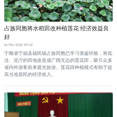
占族同胞将水稻田改种植莲花 经济效益良
好
14/06/2022 09:32
宁顺省宁福县福民镇占族同胞已学习借鉴经验，将低
洼、泥泞的田地改造成广阔无边的莲花田，吸引众多
省内外游客前来观光旅游。莲花田种植模式有助于提
高当地居民的经济收入。