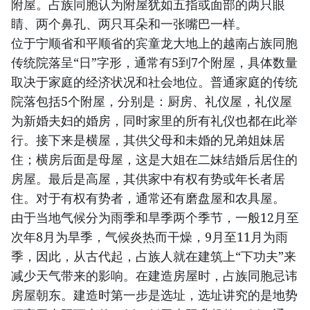
附屋。占族同胞认为附屋犹如五指或面部的两只眼
睛、两个鼻孔、两只耳朵和一张嘴巴一样。
位于宁顺省和平顺省的宾童龙大地上的越南占族同胞
传统院落呈“日”字形，通常有5到7个附屋，具体数量
取决于家庭的经济状况和社会地位。普通家庭的传统
院落包括5个附屋，分别是：厨房、礼仪屋，礼仪屋
为新婚夫妇的婚房，同时家里的所有礼仪也都在此举
行。接下来是横屋，其供父母和未婚的兄弟姐妹居
住；横房后面是母屋，这是大姐在二妹结婚后居住的
房屋。最后是高屋，其供家中有权有势或年长者居
住。对于有权有势者，通常还有磨盘屋和农具屋。
由于当地气候分为雨季和旱季两个季节，一般12月至
次年8月为旱季，气候炎热而干燥，9月至11月为雨
季，因此，从古代起，占族人就在建筑上“下功夫”来
减少天气带来的影响。在建造房屋时，占族同胞忌讳
房屋朝东。建造时第一步是选址，选址讲究的是地势