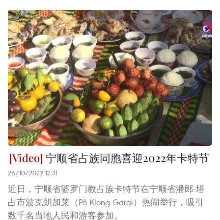
宁顺省占族同胞喜迎2022年卡特节
26/10/2022 12:31
近日，宁顺省婆罗门教占族卡特节在宁顺省潘郎-塔
占市波克朗加莱（Pô Klong Garai）热闹举行，吸引
数千名当地人民和游客参加。