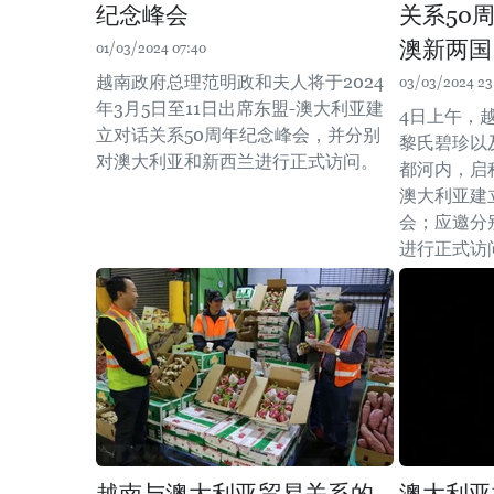
纪念峰会
关系50
澳新两国
01/03/2024 07:40
越南政府总理范明政和夫人将于2024
03/03/2024 23
年3月5日至11日出席东盟-澳大利亚建
4日上午，
立对话关系50周年纪念峰会，并分别
黎氏碧珍以
对澳大利亚和新西兰进行正式访问。
都河内，启
澳大利亚建
会；应邀分
进行正式访
越南与澳大利亚贸易关系的
澳大利亚