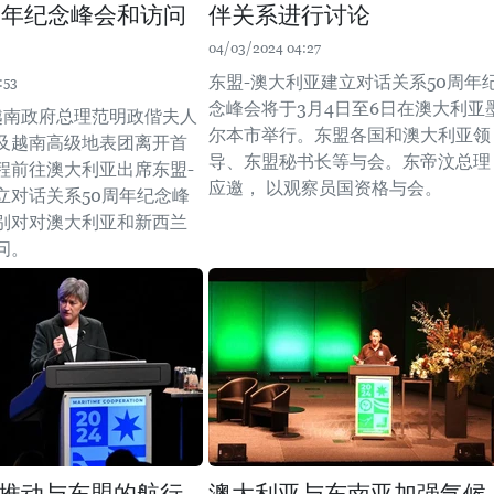
周年纪念峰会和访问
伴关系进行讨论
04/03/2024 04:27
东盟-澳大利亚建立对话关系50周年
:53
念峰会将于3月4日至6日在澳大利亚
越南政府总理范明政偕夫人
尔本市举行。东盟各国和澳大利亚领
及越南高级地表团离开首
导、东盟秘书长等与会。东帝汶总理
程前往澳大利亚出席东盟-
应邀， 以观察员国资格与会。
立对话关系50周年纪念峰
别对对澳大利亚和新西兰
问。
推动与东盟的航行
澳大利亚与东南亚加强气候