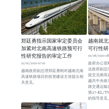
郑廷勇指示国家审定委员会
越南就北
加紧对北南高速铁路预可行
可行性研
性研究报告的审定工作
02/06/2020 08
政府办公室刚
12/02/2020 07:01
达政府副总
越南政府副总理郑廷勇刚对越南北南
提交北南高
高速铁路项目的投资建设主张提出相
越共中央政
关意见。
路交通运输
第27-KL
的指导意见