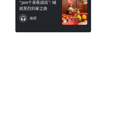
“500个昼夜战役”: 铺
就英烈归家之路
收听