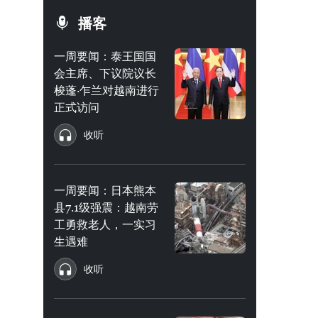
播客
一周要闻：泰王国国
会主席、下议院议长
梭蓬·乍兰对越南进行
正式访问
收听
一周要闻：日本熊本
县7.1级强震：越南劳
工勇救老人，一实习
生遇难
收听