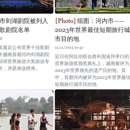
市剑湖剧院被列入
组图：河内市——
歌剧院名单
2023年世界最佳短期旅行城
市目的地
06
奖最近公布世界十佳歌剧
21/12/2023 00:52
中越南首都河内剑湖剧院
近日在阿拉伯联合酋长国迪拜举行的
获得世界旅游大奖旅游专
世界旅游奖颁奖典礼上，越南被评为
价，并跻身该榜单。
2023年世界领先的遗产目的地。其
中，首都河内被评为2023年世界最
短期旅行城市目的地