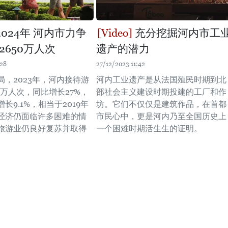
2024年 河内市力争
充分挖掘河内市工
2650万人次
遗产的潜力
:28
27/12/2023 11:42
局，2023年，河内接待游
河内工业遗产是从法国殖民时期到北
0万人次，同比增长27%，
部社会主义建设时期投建的工厂和作
长9.1%，相当于2019年
坊。它们不仅仅是建筑作品，在首都
在经济仍面临许多困难的情
市民心中，更是河内乃至全国历史上
旅游业仍良好复苏并取得
一个困难时期活生生的证明。