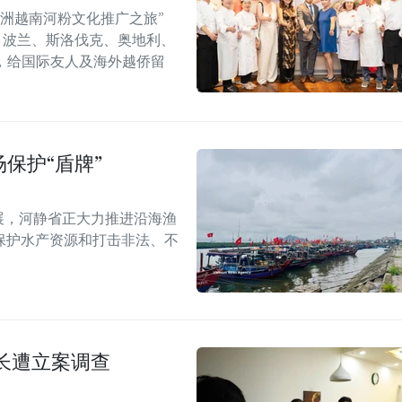
年欧洲越南河粉文化推广之旅”
6）在捷克、波兰、斯洛伐克、奥地利、
，给国际友人及海外越侨留
保护“盾牌”
展，河静省正大力推进沿海渔
保护水产资源和打击非法、不
长遭立案调查