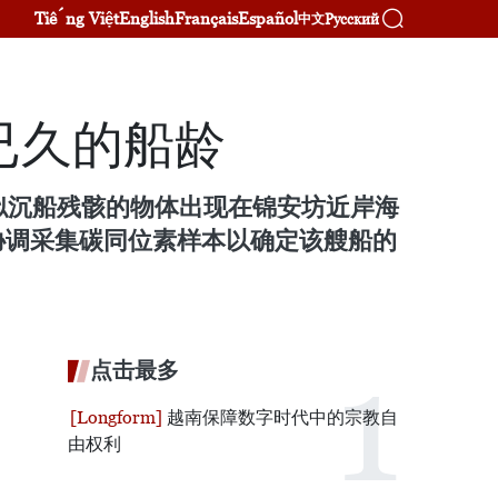
Tiếng Việt
English
Français
Español
Русский
中文
已久的船龄
似沉船残骸的物体出现在锦安坊近岸海
协调采集碳同位素样本以确定该艘船的
点击最多
越南保障数字时代中的宗教自
由权利