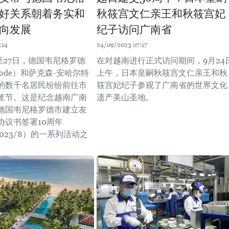
好关系朝着务实和
秋筱宫文仁亲王和秋筱宫妃
向发展
纪子访问广南省
:14
24/09/2023 07:17
至27日，德国韦尼格罗德
在对越南进行正式访问期间，9月24
erode）和萨克森-安哈尔特
上午，日本皇嗣秋筱宫文仁亲王和秋
的数千名居民纷纷前往市
筱宫妃纪子参观了广南省的世界文化
笼节。这是纪念越南广南
遗产美山圣地。
德国韦尼格罗德市建立友
协议书签署10周年
-2023/8）的一系列活动之