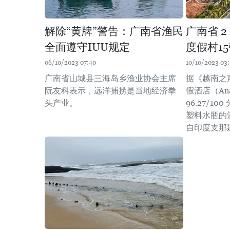
解除“黄牌”警告：广南省渔民
广南省 
全面遵守IUU规定
度假村1
06/10/2023 07:40
10/10/2023 03
广南省山城县三海岛乡渔业协会主席
据《越南之
阮友科表示，远洋捕捞是当地经济拳
假酒店（Anan
头产业。
96.27/1
塑料水瓶的
自印度支那