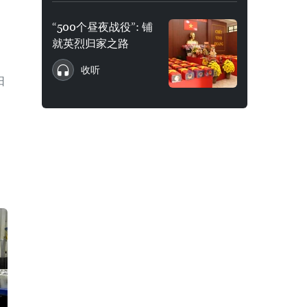
“500个昼夜战役”: 铺
就英烈归家之路
收听
日