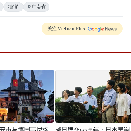
#船龄
广南省
关注 VietnamPlus
安市与德国韦尼格
越日建交50周年：日本皇嗣