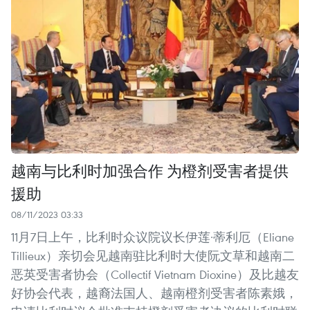
越南与比利时加强合作 为橙剂受害者提供
援助
08/11/2023 03:33
11月7日上午，比利时众议院议长伊莲·蒂利厄（Eliane
Tillieux）亲切会见越南驻比利时大使阮文草和越南二
恶英受害者协会（Collectif Vietnam Dioxine）及比越友
好协会代表，越裔法国人、越南橙剂受害者陈素娥，