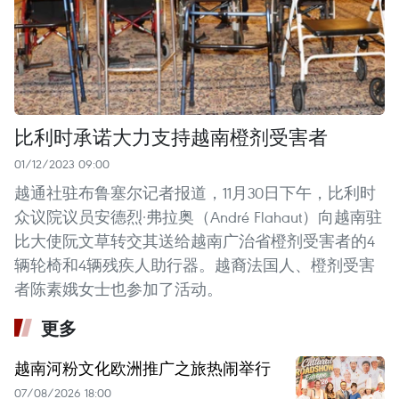
比利时承诺大力支持越南橙剂受害者
01/12/2023 09:00
越通社驻布鲁塞尔记者报道，11月30日下午，比利时
众议院议员安德烈·弗拉奥（André Flahaut）向越南驻
比大使阮文草转交其送给越南广治省橙剂受害者的4
辆轮椅和4辆残疾人助行器。越裔法国人、橙剂受害
者陈素娥女士也参加了活动。
更多
越南河粉文化欧洲推广之旅热闹举行
07/08/2026 18:00