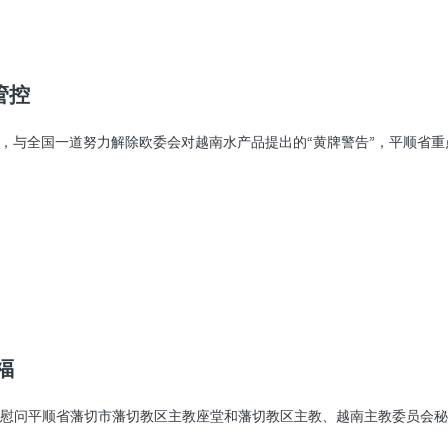
管控
处，与全国一道努力解除欧委会对越南水产品提出的“黄牌警告”，平顺省
福
走访慰问平顺省藩切市藩切教区主教座堂和藩切教区主教、越南主教委员会