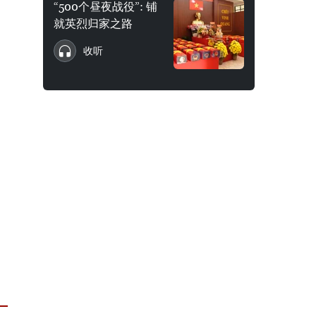
“500个昼夜战役”: 铺
就英烈归家之路
收听