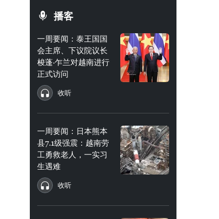
播客
一周要闻：泰王国国
会主席、下议院议长
梭蓬·乍兰对越南进行
正式访问
收听
一周要闻：日本熊本
县7.1级强震：越南劳
工勇救老人，一实习
生遇难
收听