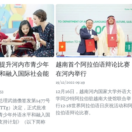
提升河内市青少年
越南首个阿拉伯语辩论比赛
和融入国际社会能
在河内举行
19/12/2022 09:49
12月16日，越南河内国家大学外语大
53
学同沙特阿拉伯驻越南大使馆联合举
理武德儋签发第1477号
行12·18世界阿拉伯语日庆祝活动和
Đ-TTg）决定，正式批准
拉伯语辩论比赛。
青少年外语水平和融入国
支持计划》（以下简称
。