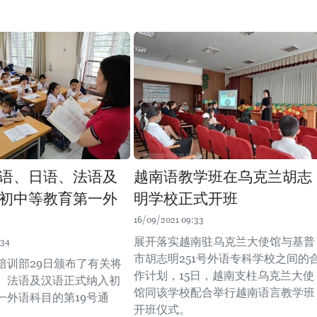
语、日语、法语及
越南语教学班在乌克兰胡志
初中等教育第一外
明学校正式开班
16/09/2021 09:33
展开落实越南驻乌克兰大使馆与基普
:34
市胡志明251号外语专科学校之间的
培训部29日颁布了有关将
作计划，15日，越南支柱乌克兰大使
、法语及汉语正式纳入初
馆同该学校配合举行越南语言教学班
一外语科目的第19号通
开班仪式。