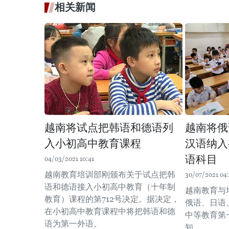
相关新闻
越南将试点把韩语和德语列
越南将俄
入小初高中教育课程
汉语纳入
语科目
04/03/2021 10:41
越南教育培训部刚颁布关于试点把韩
30/07/2021 04
语和德语接入小初高中教育（十年制
越南教育与
教育）课程的第712号决定。据决定，
俄语、日语
在小初高中教育课程中将把韩语和德
中等教育第
语为第一外语。
知。