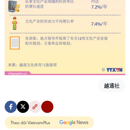
越通社
Theo dõi VietnamPlus