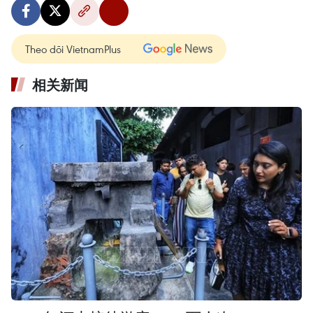
Theo dõi VietnamPlus
相关新闻