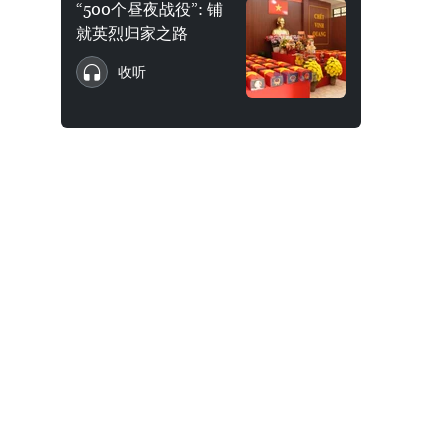
“500个昼夜战役”: 铺
就英烈归家之路
收听