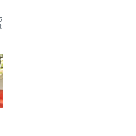
万
过
，
人