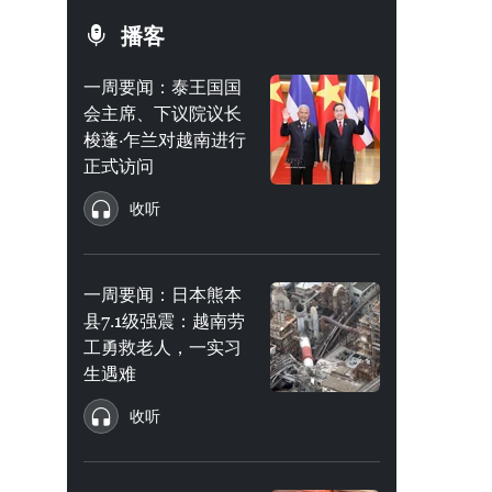
播客
一周要闻：泰王国国
会主席、下议院议长
梭蓬·乍兰对越南进行
正式访问
收听
一周要闻：日本熊本
县7.1级强震：越南劳
工勇救老人，一实习
生遇难
收听